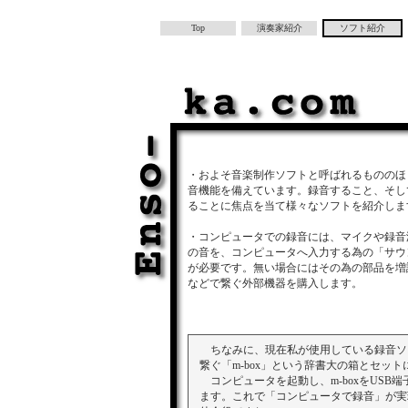
演奏家.com-クラシック音楽の演奏会をストリーミング配
Top
演奏家紹介
ソフト紹介
・およそ音楽制作ソフトと呼ばれるもののほ
音機能を備えています。録音すること、そし
ることに焦点を当て様々なソフトを紹介しま
・コンピュータでの録音には、マイクや録音
の音を、コンピュータへ入力する為の「サウ
が必要です。無い場合にはその為の部品を増
などで繋ぐ外部機器を購入します。
ちなみに、現在私が使用している録音ソフトは
繋ぐ「m-box」という辞書大の箱とセッ
コンピュータを起動し、m-boxをUSB
ます。これで「コンピュータで録音」が実現