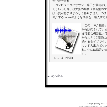
仲介役ですね。
コンピュータにサウンド端子が最初から
そういった端子は大抵の場合（最新型のマ
は音質があまりよろしくありません。つま
仲介するm-boxのような機器を、購入す
この「仲介機器
から販売されてい
介可能な機器数／
から大きく2種類
続するタイプです
ウンド入出力ボック
ね。中には録音の
す。
（ここまで8/25）
←Topへ戻る
Copyright (c) 2001-2
リンクフリーですが、リンク